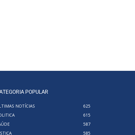
ATEGORIA POPULAR
LTIMAS NOTÍCIAS
625
OLITICA
615
AÚDE
587
USTIÇA
585