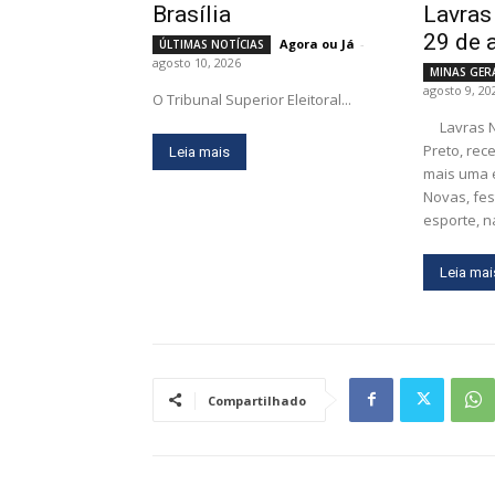
Brasília
Lavras
29 de 
Agora ou Já
-
ÚLTIMAS NOTÍCIAS
agosto 10, 2026
MINAS GER
agosto 9, 20
O Tribunal Superior Eleitoral...
Lavras Novas, distrito de Ouro
Preto, rec
Leia mais
mais uma 
Novas, fes
esporte, n
Leia mai
Compartilhado