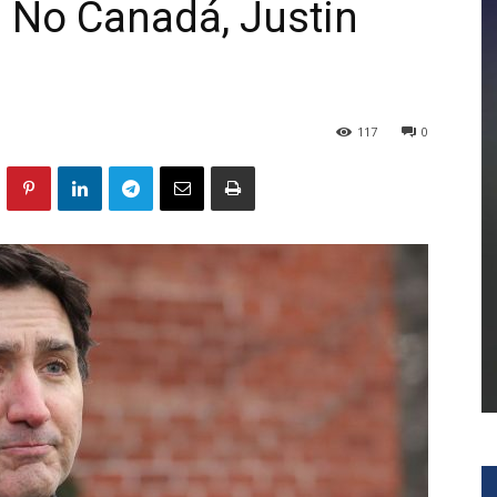
: No Canadá, Justin
117
0