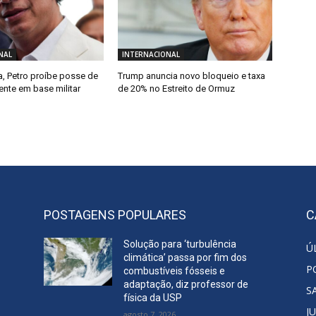
NAL
INTERNACIONAL
, Petro proíbe posse de
Trump anuncia novo bloqueio e taxa
ente em base militar
de 20% no Estreito de Ormuz
POSTAGENS POPULARES
C
Solução para ‘turbulência
Ú
climática’ passa por fim dos
P
combustíveis fósseis e
adaptação, diz professor de
S
física da USP
J
agosto 7, 2026