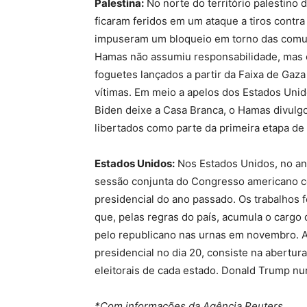
Palestina:
No norte do território palestino 
ficaram feridos em um ataque a tiros contra
impuseram um bloqueio em torno das comuni
Hamas não assumiu responsabilidade, mas el
foguetes lançados a partir da Faixa de Gaz
vítimas. Em meio a apelos dos Estados Uni
Biden deixe a Casa Branca, o Hamas divulg
libertados como parte da primeira etapa de
Estados Unidos:
Nos Estados Unidos, no ani
sessão conjunta do Congresso americano c
presidencial do ano passado. Os trabalhos
que, pelas regras do país, acumula o cargo
pelo republicano nas urnas em novembro. A
presidencial no dia 20, consiste na abertur
eleitorais de cada estado. Donald Trump n
*Com informações da Agência Reuters