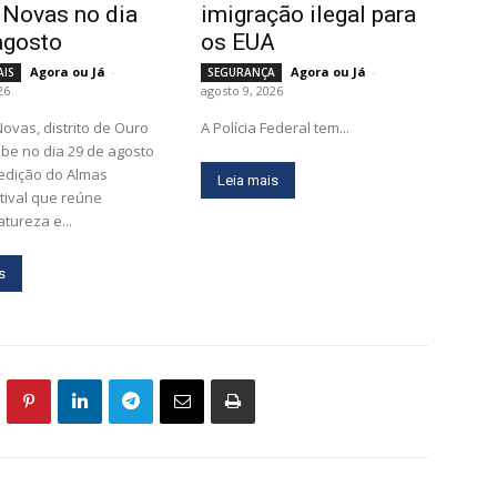
 Novas no dia
imigração ilegal para
agosto
os EUA
Agora ou Já
-
Agora ou Já
-
AIS
SEGURANÇA
26
agosto 9, 2026
A Polícia Federal tem...
ebe no dia 29 de agosto
edição do Almas
Leia mais
tival que reúne
atureza e...
s