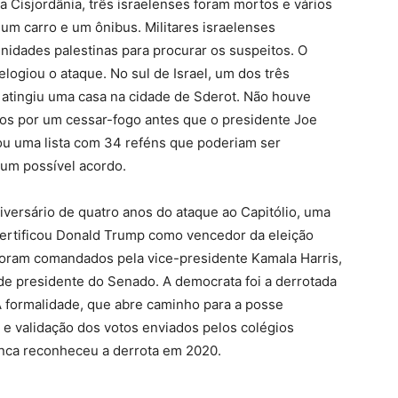
da Cisjordânia, três israelenses foram mortos e vários
 um carro e um ônibus. Militares israelenses
dades palestinas para procurar os suspeitos. O
ogiou o ataque. No sul de Israel, um dos três
a atingiu uma casa na cidade de Sderot. Não houve
dos por um cessar-fogo antes que o presidente Joe
ou uma lista com 34 reféns que poderiam ser
 um possível acordo.
versário de quatro anos do ataque ao Capitólio, uma
ertificou Donald Trump como vencedor da eleição
 foram comandados pela vice-presidente Kamala Harris,
 de presidente do Senado. A democrata foi a derrotada
 formalidade, que abre caminho para a posse
a e validação dos votos enviados pelos colégios
unca reconheceu a derrota em 2020.