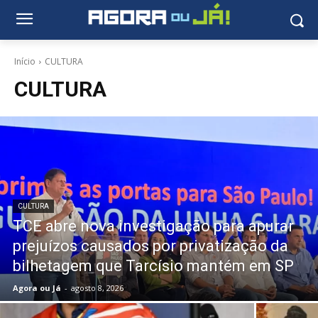
Início
CULTURA
CULTURA
CULTURA
TCE abre nova investigação para apurar
prejuízos causados por privatização da
bilhetagem que Tarcísio mantém em SP
Agora ou Já
-
agosto 8, 2026