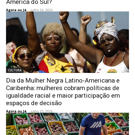
América do Sul?
Agora ou Já
-
julho 26, 2026
CULTURA
Dia da Mulher Negra Latino-Americana e
Caribenha: mulheres cobram políticas de
igualdade racial e maior participação em
espaços de decisão
Agora ou Já
-
julho 25, 2026