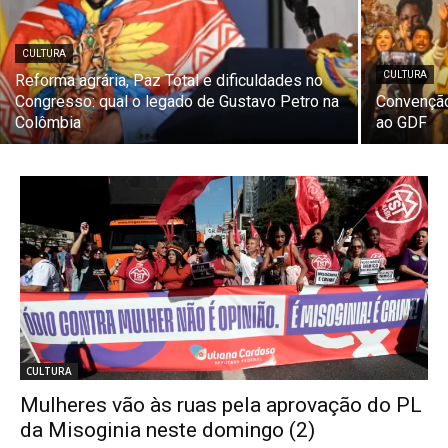
CULTURA
CULTURA
Reforma agrária, Paz Total e dificuldades no
Congresso: qual o legado de Gustavo Petro na
Convenção
Colômbia
ao GDF
CULTURA
Mulheres vão às ruas pela aprovação do PL
da Misoginia neste domingo (2)