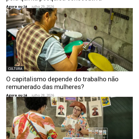
Agora ou Já
-
julho 29, 2026
CULTURA
O capitalismo depende do trabalho não
remunerado das mulheres?
Agora ou Já
-
julho 28, 2026