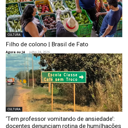
CULTURA
Filho de colono | Brasil de Fato
Agora ou Já
-
julho 24, 2026
CULTURA
‘Tem professor vomitando de ansiedade’:
docentes denunciam rotina de humilhações