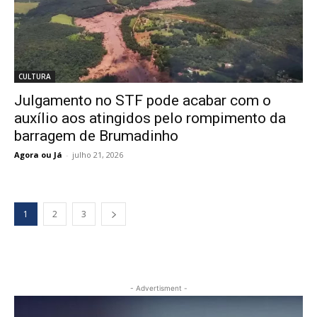
CULTURA
Julgamento no STF pode acabar com o
auxílio aos atingidos pelo rompimento da
barragem de Brumadinho
Agora ou Já
-
julho 21, 2026
1
2
3
- Advertisment -