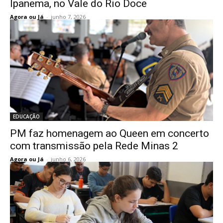
Ipanema, no Vale do Rio Doce
Agora ou Já
-
junho 7, 2026
EDUCAÇÃO
PM faz homenagem ao Queen em concerto
com transmissão pela Rede Minas 2
Agora ou Já
-
junho 6, 2026