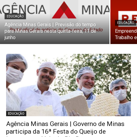
EDUCAÇÃO
EDUCAÇÃO
Agência Minas Gerais | Previsão do tempo
para Minas Gerais nesta quinta-feira, 11 de
Empreend
junho
Trabalho 
EDUCAÇÃO
Agência Minas Gerais | Governo de Minas
participa da 16ª Festa do Queijo de