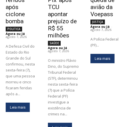
feridos
Pix’ após
queda de
após
TCU
avião da
ciclone
apontar
Voepass
bomba
prejuízo de
JUSTIÇA
Agora ou Já
-
R$ 55
POLITICA
agosto 7, 2026
Agora ou Já
-
milhões
agosto 7, 2026
A Polícia Federal
SAÚDE
(PF)...
A Defesa Civil do
Agora ou Já
-
agosto 7, 2026
Estado do Rio
Grande do Sul
Leia mais
O ministro Flávio
confirmou, nesta
Dino, do Supremo
sexta-feira (7),
Tribunal Federal
que uma pessoa
(STF), determinou
morreu e cinco
nesta sexta-feira
ficaram feridas
(7) que a Polícia
após a...
Federal (PF)
investigue a
Leia mais
existência de
crimes na...