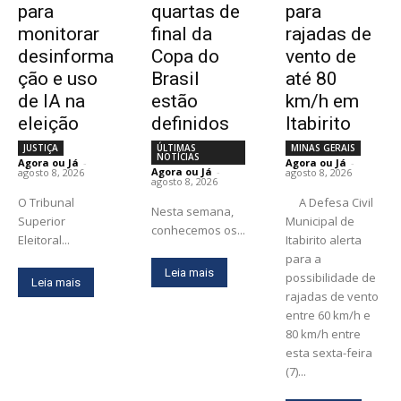
para
quartas de
para
monitorar
final da
rajadas de
desinforma
Copa do
vento de
ção e uso
Brasil
até 80
de IA na
estão
km/h em
eleição
definidos
Itabirito
JUSTIÇA
ÚLTIMAS
MINAS GERAIS
NOTÍCIAS
Agora ou Já
-
Agora ou Já
-
Agora ou Já
-
agosto 8, 2026
agosto 8, 2026
agosto 8, 2026
O Tribunal
A Defesa Civil
Nesta semana,
Superior
Municipal de
conhecemos os...
Eleitoral...
Itabirito alerta
para a
Leia mais
possibilidade de
Leia mais
rajadas de vento
entre 60 km/h e
80 km/h entre
esta sexta-feira
(7)...