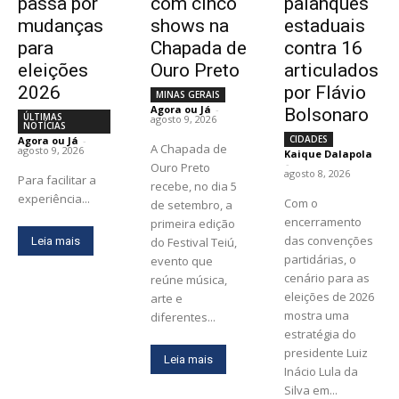
passa por
com cinco
palanques
mudanças
shows na
estaduais
para
Chapada de
contra 16
eleições
Ouro Preto
articulados
2026
por Flávio
MINAS GERAIS
Agora ou Já
-
Bolsonaro
ÚLTIMAS
agosto 9, 2026
NOTÍCIAS
CIDADES
Agora ou Já
-
A Chapada de
agosto 9, 2026
Kaique Dalapola
-
Ouro Preto
agosto 8, 2026
Para facilitar a
recebe, no dia 5
experiência...
Com o
de setembro, a
encerramento
primeira edição
das convenções
Leia mais
do Festival Teiú,
partidárias, o
evento que
cenário para as
reúne música,
eleições de 2026
arte e
mostra uma
diferentes...
estratégia do
presidente Luiz
Leia mais
Inácio Lula da
Silva em...