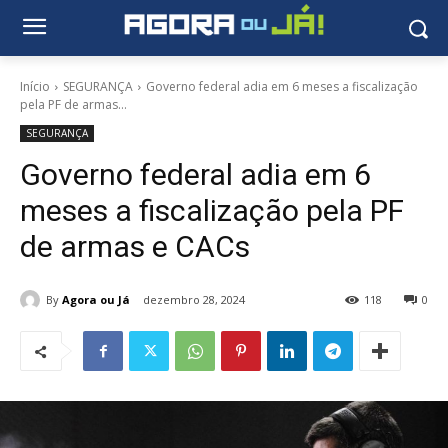
Início
SEGURANÇA
Governo federal adia em 6 meses a fiscalização
pela PF de armas...
SEGURANÇA
Governo federal adia em 6
meses a fiscalização pela PF
de armas e CACs
By
Agora ou Já
dezembro 28, 2024
118
0