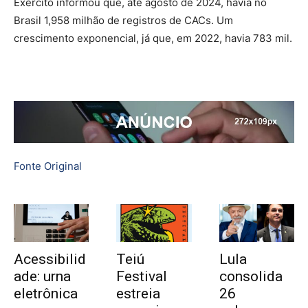
Exército informou que, até agosto de 2024, havia no
Brasil 1,958 milhão de registros de CACs. Um
crescimento exponencial, já que, em 2022, havia 783 mil.
Fonte Original
Acessibilid
Teiú
Lula
ade: urna
Festival
consolida
eletrônica
estreia
26