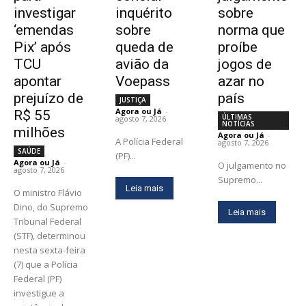
investigar
inquérito
sobre
‘emendas
sobre
norma que
Pix’ após
queda de
proíbe
TCU
avião da
jogos de
apontar
Voepass
azar no
prejuízo de
país
JUSTIÇA
Agora ou Já
-
R$ 55
ÚLTIMAS
agosto 7, 2026
NOTÍCIAS
milhões
Agora ou Já
-
A Polícia Federal
agosto 7, 2026
SAÚDE
(PF)...
Agora ou Já
-
O julgamento no
agosto 7, 2026
Supremo...
Leia mais
O ministro Flávio
Dino, do Supremo
Leia mais
Tribunal Federal
(STF), determinou
nesta sexta-feira
(7) que a Polícia
Federal (PF)
investigue a