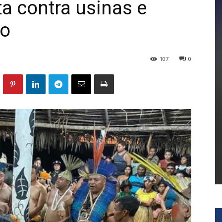
ta contra usinas e
vo
107
0