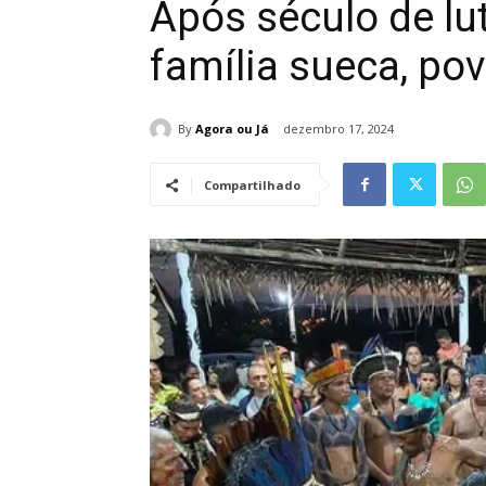
Após século de lu
família sueca, po
By
Agora ou Já
dezembro 17, 2024
Compartilhado