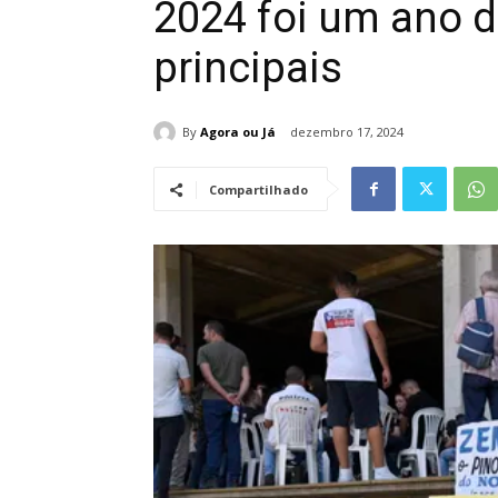
2024 foi um ano de
principais
By
Agora ou Já
dezembro 17, 2024
Compartilhado