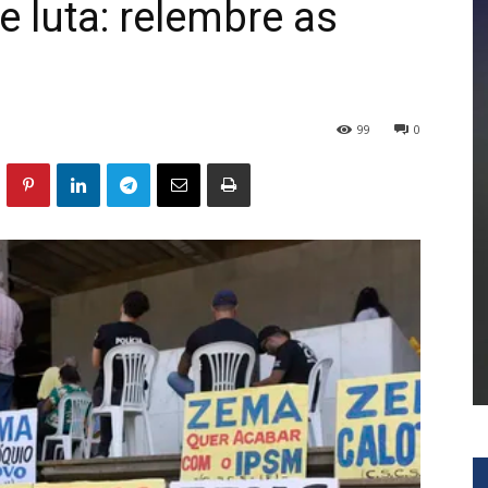
 luta: relembre as
99
0