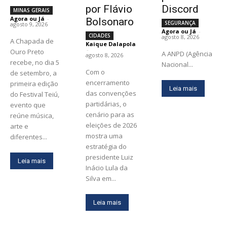
por Flávio
Discord
MINAS GERAIS
Agora ou Já
-
Bolsonaro
SEGURANÇA
agosto 9, 2026
Agora ou Já
-
CIDADES
agosto 8, 2026
A Chapada de
Kaique Dalapola
-
Ouro Preto
A ANPD (Agência
agosto 8, 2026
recebe, no dia 5
Nacional...
Com o
de setembro, a
encerramento
primeira edição
Leia mais
das convenções
do Festival Teiú,
partidárias, o
evento que
cenário para as
reúne música,
eleições de 2026
arte e
mostra uma
diferentes...
estratégia do
presidente Luiz
Leia mais
Inácio Lula da
Silva em...
Leia mais