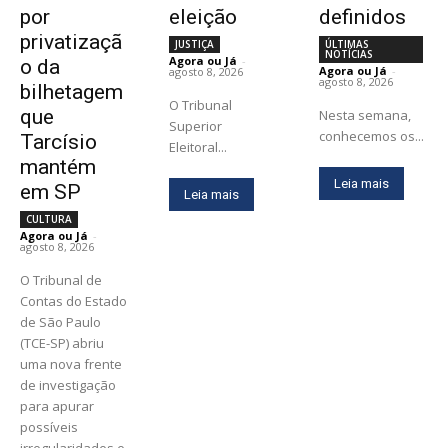
por
eleição
definidos
privatizaçã
JUSTIÇA
ÚLTIMAS
NOTÍCIAS
Agora ou Já
-
o da
Agora ou Já
-
agosto 8, 2026
agosto 8, 2026
bilhetagem
O Tribunal
que
Nesta semana,
Superior
conhecemos os...
Tarcísio
Eleitoral...
mantém
Leia mais
em SP
Leia mais
CULTURA
Agora ou Já
-
agosto 8, 2026
O Tribunal de
Contas do Estado
de São Paulo
(TCE-SP) abriu
uma nova frente
de investigação
para apurar
possíveis