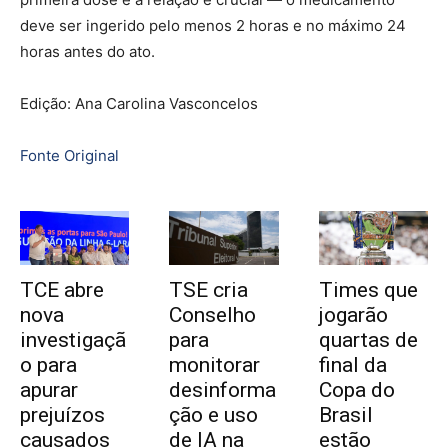
deve ser ingerido pelo menos 2 horas e no máximo 24
horas antes do ato.
Edição: Ana Carolina Vasconcelos
Fonte Original
TCE abre
TSE cria
Times que
nova
Conselho
jogarão
investigaçã
para
quartas de
o para
monitorar
final da
apurar
desinforma
Copa do
prejuízos
ção e uso
Brasil
causados
de IA na
estão