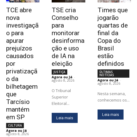
TCE abre
TSE cria
Times que
nova
Conselho
jogarão
investigaçã
para
quartas de
o para
monitorar
final da
apurar
desinforma
Copa do
prejuízos
ção e uso
Brasil
causados
de IA na
estão
por
eleição
definidos
privatizaçã
JUSTIÇA
ÚLTIMAS
NOTÍCIAS
Agora ou Já
-
o da
Agora ou Já
-
agosto 8, 2026
agosto 8, 2026
bilhetagem
O Tribunal
que
Nesta semana,
Superior
conhecemos os...
Tarcísio
Eleitoral...
mantém
Leia mais
em SP
Leia mais
CULTURA
Agora ou Já
-
agosto 8, 2026