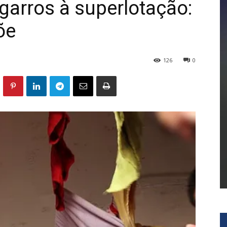
igarros à superlotação:
õe
126
0