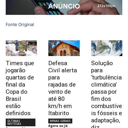
Fonte Original
Times que
Defesa
Solução
jogarão
Civil alerta
para
quartas de
para
‘turbulência
final da
rajadas de
climática’
Copa do
vento de
passa por
Brasil
até 80
fim dos
estão
km/h em
combustíve
definidos
Itabirito
is fósseis e
adaptação,
ÚLTIMAS
MINAS GERAIS
NOTÍCIAS
Agora ou Já
-
diz