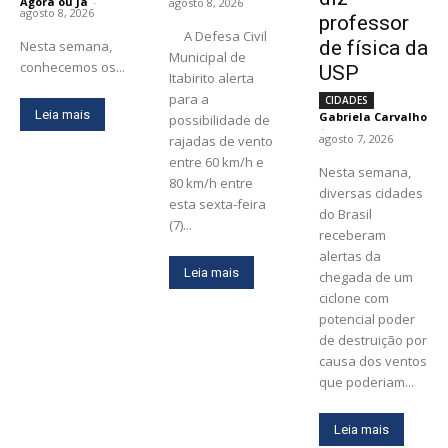
Agora ou Já
-
agosto 8, 2026
agosto 8, 2026
professor
A Defesa Civil
de física da
Nesta semana,
Municipal de
conhecemos os...
USP
Itabirito alerta
para a
CIDADES
Leia mais
Gabriela Carvalho
possibilidade de
-
agosto 7, 2026
rajadas de vento
entre 60 km/h e
Nesta semana,
80 km/h entre
diversas cidades
esta sexta-feira
do Brasil
(7)...
receberam
alertas da
Leia mais
chegada de um
ciclone com
potencial poder
de destruição por
causa dos ventos
que poderiam...
Leia mais