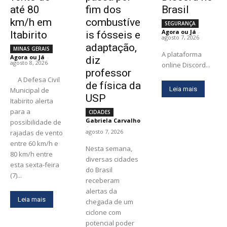
até 80
fim dos
Brasil
km/h em
combustíve
SEGURANÇA
Agora ou Já
-
Itabirito
is fósseis e
agosto 7, 2026
adaptação,
MINAS GERAIS
A plataforma
Agora ou Já
-
diz
agosto 8, 2026
online Discord...
professor
A Defesa Civil
de física da
Leia mais
Municipal de
USP
Itabirito alerta
para a
CIDADES
Gabriela Carvalho
possibilidade de
-
agosto 7, 2026
rajadas de vento
entre 60 km/h e
Nesta semana,
80 km/h entre
diversas cidades
esta sexta-feira
do Brasil
(7)...
receberam
alertas da
Leia mais
chegada de um
ciclone com
potencial poder