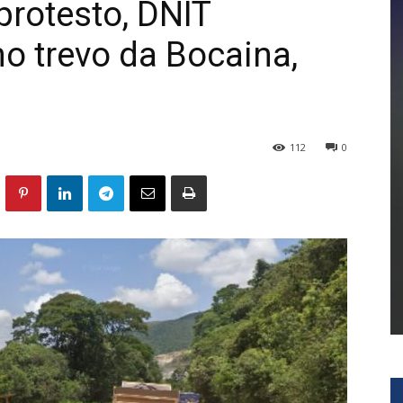
protesto, DNIT
no trevo da Bocaina,
112
0