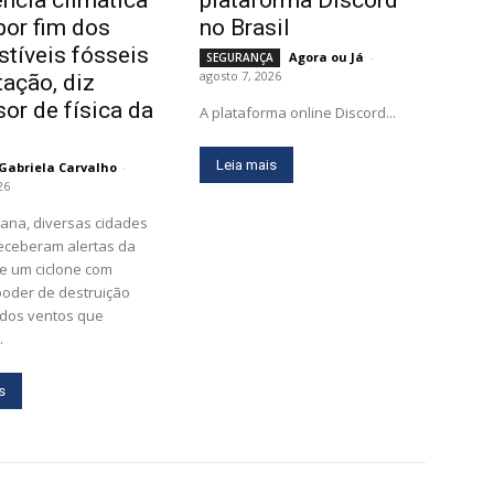
por fim dos
no Brasil
tíveis fósseis
Agora ou Já
-
SEGURANÇA
agosto 7, 2026
tação, diz
sor de física da
A plataforma online Discord...
Leia mais
Gabriela Carvalho
-
26
ana, diversas cidades
receberam alertas da
e um ciclone com
poder de destruição
 dos ventos que
.
s