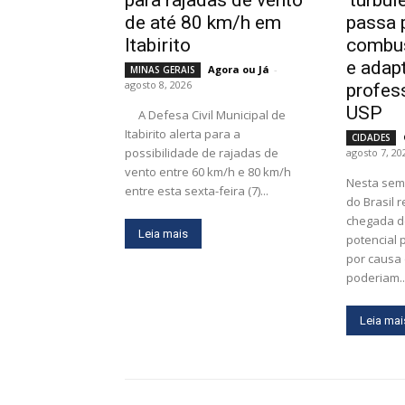
de até 80 km/h em
passa 
Itabirito
combus
e adap
Agora ou Já
-
MINAS GERAIS
agosto 8, 2026
profes
USP
A Defesa Civil Municipal de
Itabirito alerta para a
CIDADES
possibilidade de rajadas de
agosto 7, 20
vento entre 60 km/h e 80 km/h
Nesta sem
entre esta sexta-feira (7)...
do Brasil 
chegada d
Leia mais
potencial 
por causa
poderiam..
Leia mai