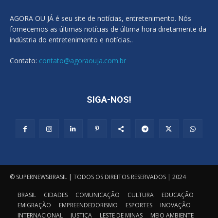
AGORA OU JÁ é seu site de notícias, entretenimento. Nós
fornecemos as últimas notícias de última hora diretamente da
indústria do entretenimento e notícias..
Contato:
contato@agoraouja.com.br
SIGA-NOS!
© SUPERNEWSBRASIL | TODOS OS DIREITOS RESERVADOS | 2024
BRASIL
CIDADES
COMUNICAÇÃO
CULTURA
EDUCAÇÃO
EMIGRAÇÃO
EMPREENDEDORISMO
ESPORTES
INOVAÇÃO
INTERNACIONAL
JUSTIÇA
LESTE DE MINAS
MEIO AMBIENTE