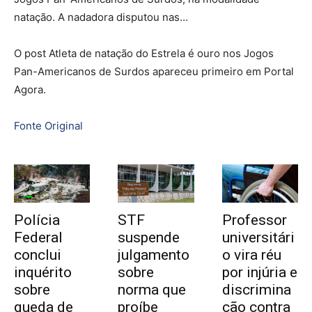
natação. A nadadora disputou nas…
O post Atleta de natação do Estrela é ouro nos Jogos
Pan-Americanos de Surdos apareceu primeiro em Portal
Agora.
Fonte Original
Polícia
STF
Professor
Federal
suspende
universitári
conclui
julgamento
o vira réu
inquérito
sobre
por injúria e
sobre
norma que
discrimina
queda de
proíbe
ção contra