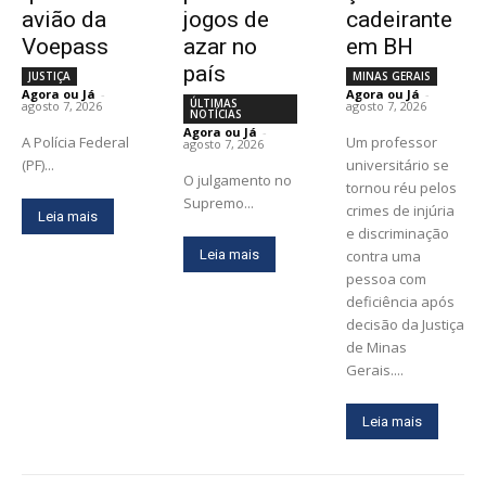
avião da
jogos de
cadeirante
Voepass
azar no
em BH
país
JUSTIÇA
MINAS GERAIS
Agora ou Já
-
Agora ou Já
-
ÚLTIMAS
agosto 7, 2026
agosto 7, 2026
NOTÍCIAS
Agora ou Já
-
A Polícia Federal
Um professor
agosto 7, 2026
(PF)...
universitário se
O julgamento no
tornou réu pelos
Supremo...
crimes de injúria
Leia mais
e discriminação
Leia mais
contra uma
pessoa com
deficiência após
decisão da Justiça
de Minas
Gerais....
Leia mais