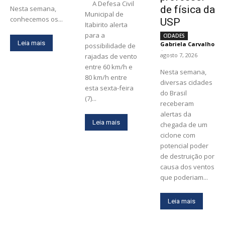
A Defesa Civil
de física da
Nesta semana,
Municipal de
conhecemos os...
USP
Itabirito alerta
para a
CIDADES
Leia mais
Gabriela Carvalho
possibilidade de
-
agosto 7, 2026
rajadas de vento
entre 60 km/h e
Nesta semana,
80 km/h entre
diversas cidades
esta sexta-feira
do Brasil
(7)...
receberam
alertas da
Leia mais
chegada de um
ciclone com
potencial poder
de destruição por
causa dos ventos
que poderiam...
Leia mais