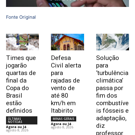
Fonte Original
Times que
Defesa
Solução
jogarão
Civil alerta
para
quartas de
para
‘turbulência
final da
rajadas de
climática’
Copa do
vento de
passa por
Brasil
até 80
fim dos
estão
km/h em
combustíve
definidos
Itabirito
is fósseis e
adaptação,
ÚLTIMAS
MINAS GERAIS
NOTÍCIAS
Agora ou Já
-
diz
Agora ou Já
-
agosto 8, 2026
agosto 8, 2026
professor