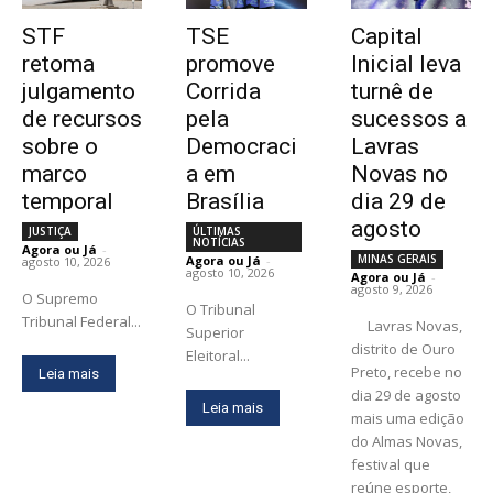
STF
TSE
Capital
retoma
promove
Inicial leva
julgamento
Corrida
turnê de
de recursos
pela
sucessos a
sobre o
Democraci
Lavras
marco
a em
Novas no
temporal
Brasília
dia 29 de
agosto
JUSTIÇA
ÚLTIMAS
NOTÍCIAS
Agora ou Já
-
MINAS GERAIS
Agora ou Já
-
agosto 10, 2026
agosto 10, 2026
Agora ou Já
-
agosto 9, 2026
O Supremo
O Tribunal
Tribunal Federal...
Lavras Novas,
Superior
distrito de Ouro
Eleitoral...
Preto, recebe no
Leia mais
dia 29 de agosto
Leia mais
mais uma edição
do Almas Novas,
festival que
reúne esporte,