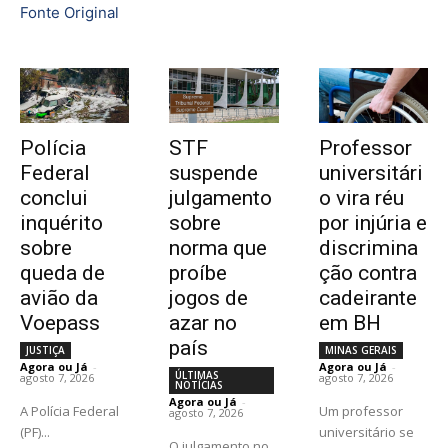
Fonte Original
Polícia
STF
Professor
Federal
suspende
universitári
conclui
julgamento
o vira réu
inquérito
sobre
por injúria e
sobre
norma que
discrimina
queda de
proíbe
ção contra
avião da
jogos de
cadeirante
Voepass
azar no
em BH
país
JUSTIÇA
MINAS GERAIS
Agora ou Já
-
Agora ou Já
-
ÚLTIMAS
agosto 7, 2026
agosto 7, 2026
NOTÍCIAS
Agora ou Já
-
A Polícia Federal
Um professor
agosto 7, 2026
(PF)...
universitário se
O julgamento no