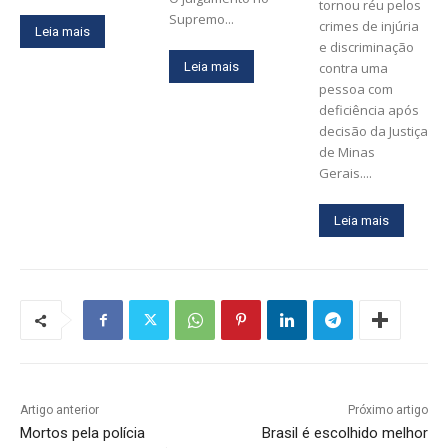
tornou réu pelos
Supremo...
crimes de injúria
Leia mais
e discriminação
Leia mais
contra uma
pessoa com
deficiência após
decisão da Justiça
de Minas
Gerais....
Leia mais
Artigo anterior
Próximo artigo
Mortos pela polícia
Brasil é escolhido melhor