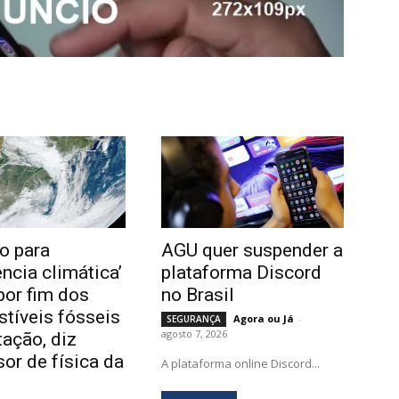
o para
AGU quer suspender a
ência climática’
plataforma Discord
por fim dos
no Brasil
tíveis fósseis
Agora ou Já
-
SEGURANÇA
agosto 7, 2026
tação, diz
sor de física da
A plataforma online Discord...