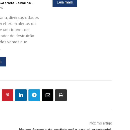
Leia mais
Gabriela Carvalho
-
26
ana, diversas cidades
receberam alertas da
e um ciclone com
poder de destruição
 dos ventos que
.
s
Próximo artigo
Novas formas de participação social: presencial,