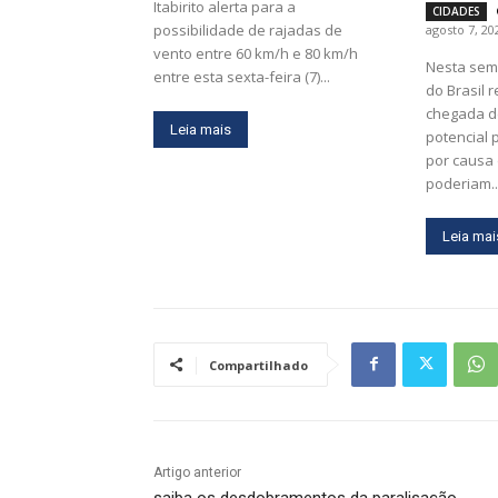
Itabirito alerta para a
CIDADES
possibilidade de rajadas de
agosto 7, 20
vento entre 60 km/h e 80 km/h
Nesta sem
entre esta sexta-feira (7)...
do Brasil 
chegada d
Leia mais
potencial 
por causa
poderiam..
Leia mai
Compartilhado
Artigo anterior
saiba os desdobramentos da paralisação