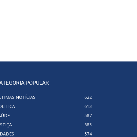
ATEGORIA POPULAR
LTIMAS NOTÍCIAS
622
OLITICA
613
AÚDE
587
USTIÇA
583
IDADES
574