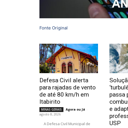
Fonte Original
Defesa Civil alerta
Soluçã
para rajadas de vento
‘turbul
de até 80 km/h em
passa 
Itabirito
combus
e adap
Agora ou Já
-
MINAS GERAIS
agosto 8, 2026
profes
USP
A Defesa Civil Municipal de