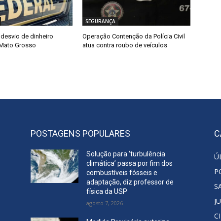
SEGURANÇA
 desvio de dinheiro
Operação Contenção da Polícia Civil
 Mato Grosso
atua contra roubo de veículos
POSTAGENS POPULARES
C
Solução para ‘turbulência
Ú
climática’ passa por fim dos
P
combustíveis fósseis e
adaptação, diz professor de
S
física da USP
J
agosto 7, 2026
C