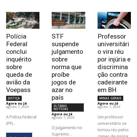
Polícia
STF
Professor
Federal
suspende
universitári
conclui
julgamento
o vira réu
inquérito
sobre
por injúria e
sobre
norma que
discrimina
queda de
proíbe
ção contra
avião da
jogos de
cadeirante
Voepass
azar no
em BH
país
JUSTIÇA
MINAS GERAIS
Agora ou Já
-
Agora ou Já
-
ÚLTIMAS
agosto 7, 2026
agosto 7, 2026
NOTÍCIAS
Agora ou Já
-
A Polícia Federal
Um professor
agosto 7, 2026
(PF)...
universitário se
O julgamento no
tornou réu pelos
Supremo...
crimes de injúria