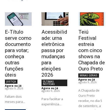
E-Título
Acessibilid
Teiú
serve como
ade: urna
Festival
documento
eletrônica
estreia
para votar;
passa por
com cinco
conheça
mudanças
shows na
outras
para
Chapada de
funções
eleições
Ouro Preto
úteis
2026
MINAS GERAIS
Agora ou Já
-
JUSTIÇA
ÚLTIMAS
agosto 9, 2026
NOTÍCIAS
Agora ou Já
-
Agora ou Já
-
agosto 9, 2026
A Chapada de
agosto 9, 2026
Ouro Preto
Faltam dois
Para facilitar a
recebe, no dia 5
meses para...
experiência...
de setembro, a