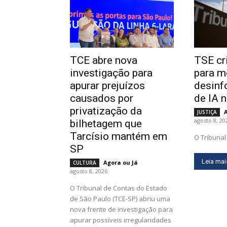
TCE abre nova
TSE cr
investigação para
para m
apurar prejuízos
desinf
causados por
de IA 
privatização da
JUSTIÇA
agosto 8, 20
bilhetagem que
Tarcísio mantém em
O Tribunal 
SP
Leia mai
Agora ou Já
-
CULTURA
agosto 8, 2026
O Tribunal de Contas do Estado
de São Paulo (TCE-SP) abriu uma
nova frente de investigação para
apurar possíveis irregularidades