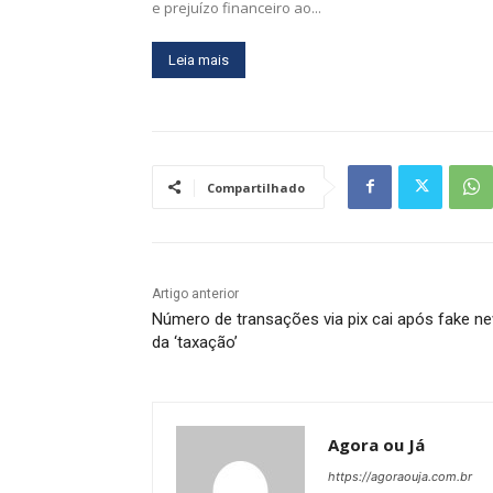
e prejuízo financeiro ao...
Leia mais
Compartilhado
Artigo anterior
Número de transações via pix cai após fake n
da ‘taxação’
Agora ou Já
https://agoraouja.com.br