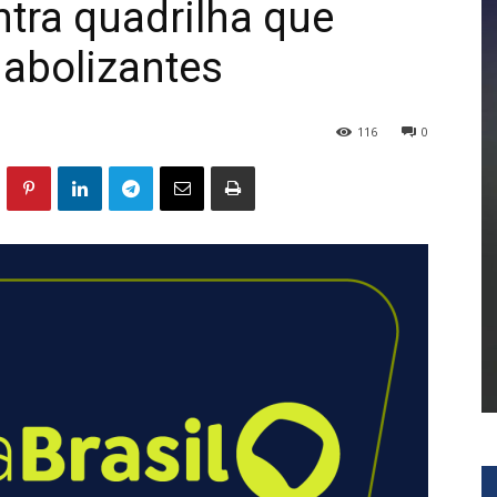
tra quadrilha que
nabolizantes
116
0