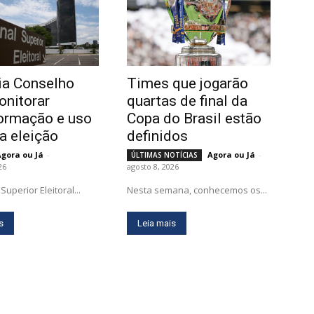
ia Conselho
Times que jogarão
onitorar
quartas de final da
ormação e uso
Copa do Brasil estão
na eleição
definidos
Agora ou Já
-
Agora ou Já
-
ÚLTIMAS NOTÍCIAS
26
agosto 8, 2026
Superior Eleitoral...
Nesta semana, conhecemos os...
s
Leia mais