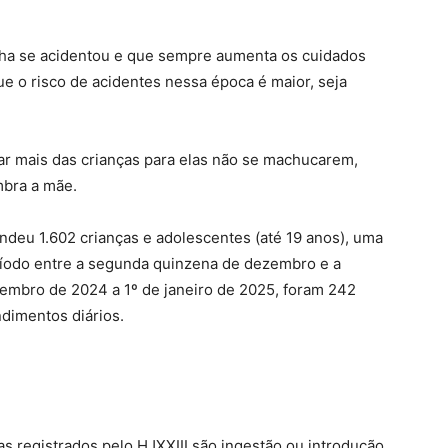
filha se acidentou e que sempre aumenta os cuidados
que o risco de acidentes nessa época é maior, seja
ar mais das crianças para elas não se machucarem,
mbra a mãe.
endeu 1.602 crianças e adolescentes (até 19 anos), uma
ríodo entre a segunda quinzena de dezembro e a
zembro de 2024 a 1º de janeiro de 2025, foram 242
dimentos diários.
as registrados pelo HJXXIII são ingestão ou introdução