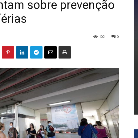
entam sobre prevenção
férias
102
0