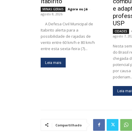
Itabirito
combus
e adap
Agora ou Já
-
MINAS GERAIS
agosto 8, 2026
profes
USP
A Defesa Civil Municipal de
Itabirito alerta para a
CIDADES
possibilidade de rajadas de
agosto 7, 20
vento entre 60 km/h e 80 km/h
Nesta sem
entre esta sexta-feira (7)...
do Brasil 
chegada d
Leia mais
potencial 
por causa
poderiam..
Leia mai
Compartilhado