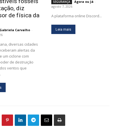
tíveis fósseis
Agora ou Já
-
SEGURANÇA
agosto 7, 2026
tação, diz
sor de física da
A plataforma online Discord...
Leia mais
Gabriela Carvalho
-
26
ana, diversas cidades
receberam alertas da
e um ciclone com
poder de destruição
 dos ventos que
.
s