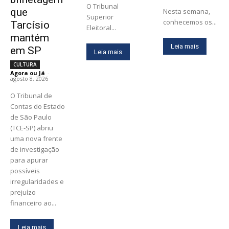
O Tribunal
que
Nesta semana,
Superior
conhecemos os...
Tarcísio
Eleitoral...
mantém
Leia mais
em SP
Leia mais
CULTURA
Agora ou Já
-
agosto 8, 2026
O Tribunal de
Contas do Estado
de São Paulo
(TCE-SP) abriu
uma nova frente
de investigação
para apurar
possíveis
irregularidades e
prejuízo
financeiro ao...
Leia mais