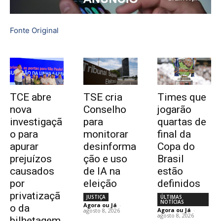
Fonte Original
TCE abre
TSE cria
Times que
nova
Conselho
jogarão
investigaçã
para
quartas de
o para
monitorar
final da
apurar
desinforma
Copa do
prejuízos
ção e uso
Brasil
causados
de IA na
estão
por
eleição
definidos
privatizaçã
JUSTIÇA
ÚLTIMAS
NOTÍCIAS
Agora ou Já
-
o da
Agora ou Já
-
agosto 8, 2026
agosto 8, 2026
bilhetagem