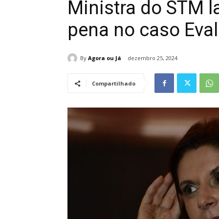
Ministra do STM 
pena no caso Eva
By
Agora ou Já
dezembro 25, 2024
Compartilhado