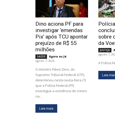
Dino aciona PF para
Políci
investigar ‘emendas
conclui
Pix’ após TCU apontar
sobre 
prejuízo de R$ 55
da Vo
milhões
JUSTIÇA
agosto 7, 20
Agora ou Já
-
SAÚDE
agosto 7, 2026
A Polícia Fe
O ministro Flávio Dino, do
Supremo Tribunal Federal (STF),
Leia mai
determinou nesta sexta-feira (7)
que a Polícia Federal (PF)
investigue a existência de crimes
na...
Leia mais