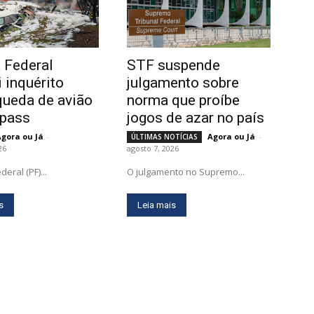
a Federal
STF suspende
 inquérito
julgamento sobre
queda de avião
norma que proíbe
epass
jogos de azar no país
Agora ou Já
-
Agora ou Já
-
ÚLTIMAS NOTÍCIAS
26
agosto 7, 2026
deral (PF)...
O julgamento no Supremo...
s
Leia mais