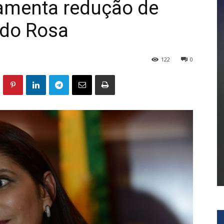
lamenta redução de
ldo Rosa
122
0