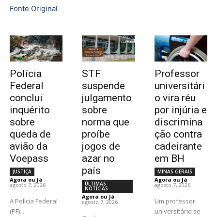
Fonte Original
Polícia
STF
Professor
Federal
suspende
universitári
conclui
julgamento
o vira réu
inquérito
sobre
por injúria e
sobre
norma que
discrimina
queda de
proíbe
ção contra
avião da
jogos de
cadeirante
Voepass
azar no
em BH
país
JUSTIÇA
MINAS GERAIS
Agora ou Já
-
Agora ou Já
-
ÚLTIMAS
agosto 7, 2026
agosto 7, 2026
NOTÍCIAS
Agora ou Já
-
A Polícia Federal
Um professor
agosto 7, 2026
(PF)...
universitário se