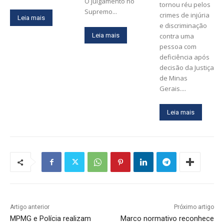
O julgamento no
tornou réu pelos
Supremo...
crimes de injúria
Leia mais
e discriminação
Leia mais
contra uma
pessoa com
deficiência após
decisão da Justiça
de Minas
Gerais....
Leia mais
Artigo anterior
Próximo artigo
MPMG e Polícia realizam
Marco normativo reconhece