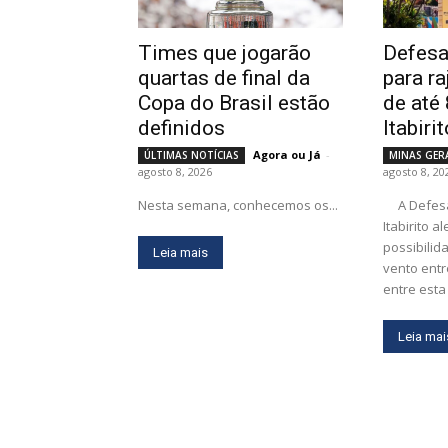
Times que jogarão
Defesa 
quartas de final da
para r
Copa do Brasil estão
de até
definidos
Itabiri
Agora ou Já
-
ÚLTIMAS NOTÍCIAS
MINAS GER
agosto 8, 2026
agosto 8, 20
Nesta semana, conhecemos os...
A Defesa Civil Municipal de
Itabirito a
possibilid
Leia mais
vento entr
entre esta 
Leia mai