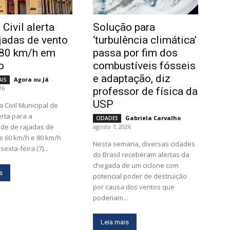
Civil alerta
Solução para
ajadas de vento
‘turbulência climática’
 80 km/h em
passa por fim dos
to
combustíveis fósseis
e adaptação, diz
Agora ou Já
-
AIS
26
professor de física da
USP
lerta para a
Gabriela Carvalho
-
CIDADES
ade de rajadas de
agosto 7, 2026
e 60 km/h e 80 km/h
Nesta semana, diversas cidades
sexta-feira (7)...
do Brasil receberam alertas da
chegada de um ciclone com
s
potencial poder de destruição
por causa dos ventos que
poderiam...
Leia mais