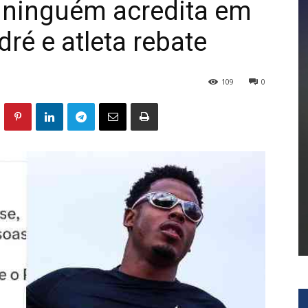
e ninguém acredita em
ré e atleta rebate
109
0