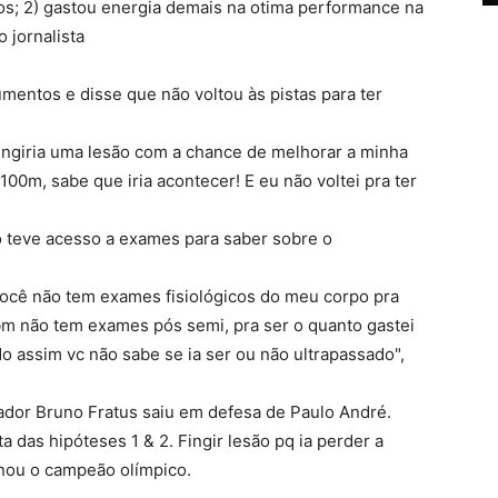
tiros; 2) gastou energia demais na otima performance na
o jornalista
mentos e disse que não voltou às pistas para ter
fingiria uma lesão com a chance de melhorar a minha
00m, sabe que iria acontecer! E eu não voltei pra ter
 teve acesso a exames para saber sobre o
: você não tem exames fisiológicos do meu corpo pra
tbm não tem exames pós semi, pra ser o quanto gastei
do assim vc não sabe se ia ser ou não ultrapassado",
ador Bruno Fratus saiu em defesa de Paulo André.
das hipóteses 1 & 2. Fingir lesão pq ia perder a
pinou o campeão olímpico.