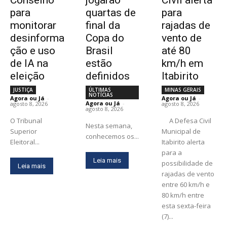
para
quartas de
para
monitorar
final da
rajadas de
desinforma
Copa do
vento de
ção e uso
Brasil
até 80
de IA na
estão
km/h em
eleição
definidos
Itabirito
JUSTIÇA
ÚLTIMAS
MINAS GERAIS
NOTÍCIAS
Agora ou Já
-
Agora ou Já
-
Agora ou Já
-
agosto 8, 2026
agosto 8, 2026
agosto 8, 2026
O Tribunal
A Defesa Civil
Nesta semana,
Superior
Municipal de
conhecemos os...
Eleitoral...
Itabirito alerta
para a
Leia mais
possibilidade de
Leia mais
rajadas de vento
entre 60 km/h e
80 km/h entre
esta sexta-feira
(7)...