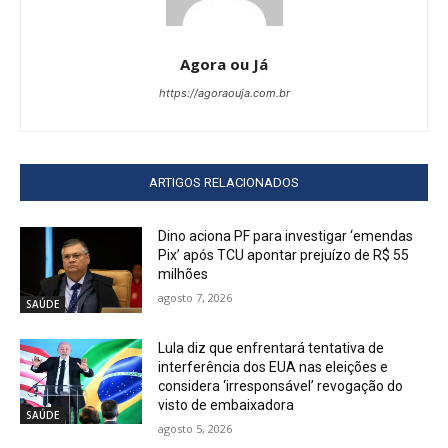
Agora ou Já
https://agoraouja.com.br
ARTIGOS RELACIONADOS
Dino aciona PF para investigar ‘emendas
Pix’ após TCU apontar prejuízo de R$ 55
milhões
agosto 7, 2026
SAÚDE
Lula diz que enfrentará tentativa de
interferência dos EUA nas eleições e
considera ‘irresponsável’ revogação do
visto de embaixadora
SAÚDE
agosto 5, 2026