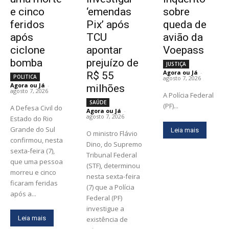
e cinco
‘emendas
sobre
feridos
Pix’ após
queda de
após
TCU
avião da
ciclone
apontar
Voepass
bomba
prejuízo de
JUSTIÇA
Agora ou Já
-
R$ 55
POLITICA
agosto 7, 2026
Agora ou Já
-
milhões
agosto 7, 2026
A Polícia Federal
SAÚDE
(PF)...
A Defesa Civil do
Agora ou Já
-
agosto 7, 2026
Estado do Rio
Grande do Sul
Leia mais
O ministro Flávio
confirmou, nesta
Dino, do Supremo
sexta-feira (7),
Tribunal Federal
que uma pessoa
(STF), determinou
morreu e cinco
nesta sexta-feira
ficaram feridas
(7) que a Polícia
após a...
Federal (PF)
investigue a
Leia mais
existência de