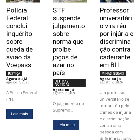
Polícia
STF
Professor
Federal
suspende
universitári
conclui
julgamento
o vira réu
inquérito
sobre
por injúria e
sobre
norma que
discrimina
queda de
proíbe
ção contra
avião da
jogos de
cadeirante
Voepass
azar no
em BH
país
JUSTIÇA
MINAS GERAIS
Agora ou Já
-
Agora ou Já
-
ÚLTIMAS
agosto 7, 2026
agosto 7, 2026
NOTÍCIAS
Agora ou Já
-
A Polícia Federal
Um professor
agosto 7, 2026
(PF)...
universitário se
O julgamento no
tornou réu pelos
Supremo...
crimes de injúria
Leia mais
e discriminação
Leia mais
contra uma
pessoa com
deficiência após