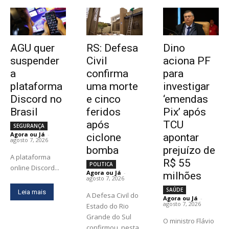
AGU quer
RS: Defesa
Dino
suspender
Civil
aciona PF
a
confirma
para
plataforma
uma morte
investigar
Discord no
e cinco
‘emendas
Brasil
feridos
Pix’ após
após
TCU
SEGURANÇA
Agora ou Já
-
ciclone
apontar
agosto 7, 2026
bomba
prejuízo de
A plataforma
R$ 55
POLITICA
online Discord...
Agora ou Já
-
milhões
agosto 7, 2026
SAÚDE
Leia mais
A Defesa Civil do
Agora ou Já
-
agosto 7, 2026
Estado do Rio
Grande do Sul
O ministro Flávio
confirmou, nesta