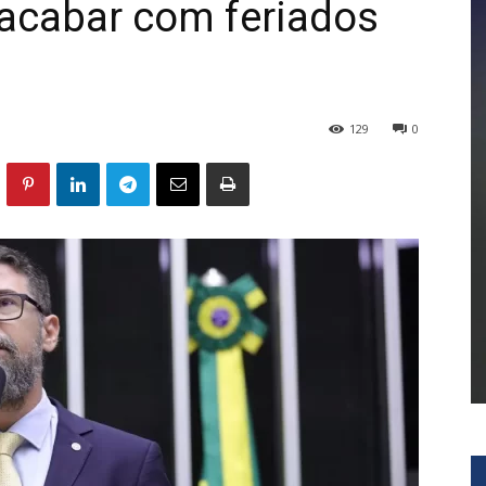
acabar com feriados
129
0