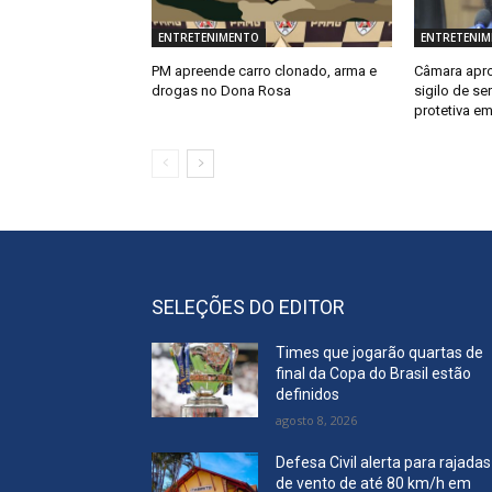
ENTRETENIMENTO
ENTRETENI
PM apreende carro clonado, arma e
Câmara apro
drogas no Dona Rosa
sigilo de s
protetiva em
SELEÇÕES DO EDITOR
Times que jogarão quartas de
final da Copa do Brasil estão
definidos
agosto 8, 2026
Defesa Civil alerta para rajadas
de vento de até 80 km/h em