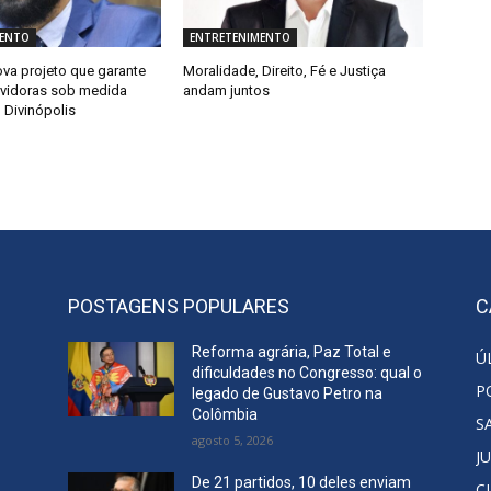
MENTO
ENTRETENIMENTO
va projeto que garante
Moralidade, Direito, Fé e Justiça
ervidoras sob medida
andam juntos
 Divinópolis
POSTAGENS POPULARES
C
Reforma agrária, Paz Total e
Ú
dificuldades no Congresso: qual o
P
legado de Gustavo Petro na
Colômbia
S
agosto 5, 2026
J
De 21 partidos, 10 deles enviam
C