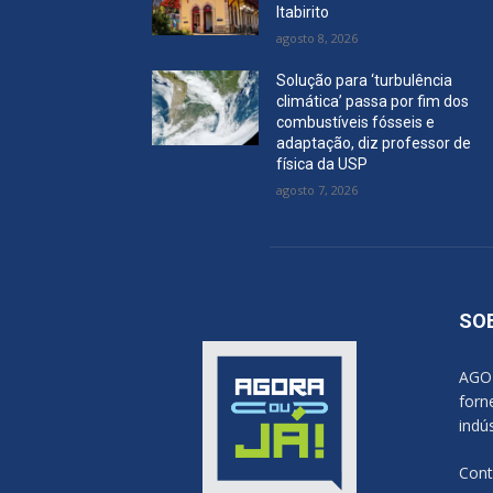
Itabirito
agosto 8, 2026
Solução para ‘turbulência
climática’ passa por fim dos
combustíveis fósseis e
adaptação, diz professor de
física da USP
agosto 7, 2026
SO
AGOR
forn
indú
Cont