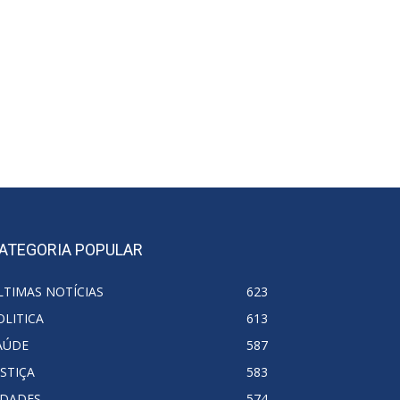
ATEGORIA POPULAR
LTIMAS NOTÍCIAS
623
OLITICA
613
AÚDE
587
USTIÇA
583
IDADES
574