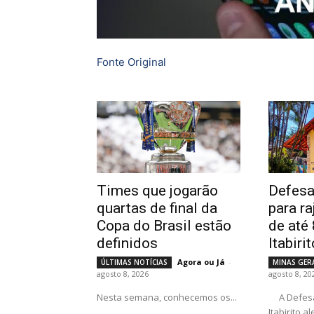
Fonte Original
Times que jogarão
Defesa 
quartas de final da
para r
Copa do Brasil estão
de até
definidos
Itabiri
Agora ou Já
-
ÚLTIMAS NOTÍCIAS
MINAS GER
agosto 8, 2026
agosto 8, 20
Nesta semana, conhecemos os...
A Defesa Civil Municipal de
Itabirito a