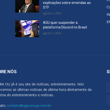
explicações sobre emendas ao
C
STF
agosto 2, 2026
I
E
AGU quer suspender a
plataforma Discord no Brasil
agosto 7, 2026
BRE NÓS
S
A OU JÁ é seu site de notícias, entretenimento. Nós
ecemos as últimas notícias de última hora diretamente da
stria do entretenimento e notícias..
ato:
contato@agoraouja.com.br