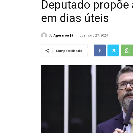
Deputado propõe 
em dias úteis
By
Agora ou Já
novembro 27, 2024
Compartilhado