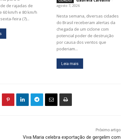
Gabriela Carvalho
-
CIDADES
ade de rajadas de
agosto 7, 2026
e 60 km/h e 80 km/h
Nesta semana, diversas cidades
sexta-feira (7)...
do Brasil receberam alertas da
chegada de um ciclone com
s
potencial poder de destruição
por causa dos ventos que
poderiam...
Leia mais
Próximo artigo
Viva Maria celebra exportação de gergelim com