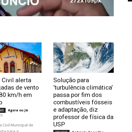
Civil alerta
Solução para
ajadas de vento
‘turbulência climática’
 80 km/h em
passa por fim dos
to
combustíveis fósseis
e adaptação, diz
Agora ou Já
-
AIS
26
professor de física da
USP
lerta para a