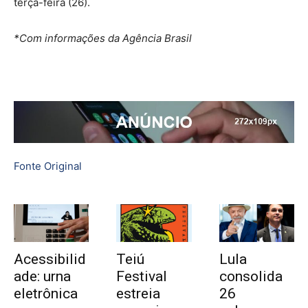
terça-feira (26).
*Com informações da Agência Brasil
Fonte Original
Acessibilid
Teiú
Lula
ade: urna
Festival
consolida
eletrônica
estreia
26