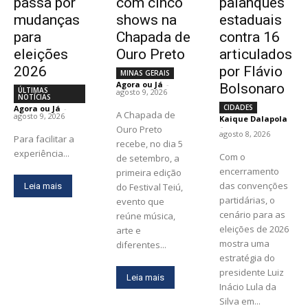
passa por
com cinco
palanques
mudanças
shows na
estaduais
para
Chapada de
contra 16
eleições
Ouro Preto
articulados
2026
por Flávio
MINAS GERAIS
Agora ou Já
-
Bolsonaro
ÚLTIMAS
agosto 9, 2026
NOTÍCIAS
CIDADES
Agora ou Já
-
A Chapada de
agosto 9, 2026
Kaique Dalapola
-
Ouro Preto
agosto 8, 2026
Para facilitar a
recebe, no dia 5
experiência...
Com o
de setembro, a
encerramento
primeira edição
das convenções
Leia mais
do Festival Teiú,
partidárias, o
evento que
cenário para as
reúne música,
eleições de 2026
arte e
mostra uma
diferentes...
estratégia do
presidente Luiz
Leia mais
Inácio Lula da
Silva em...