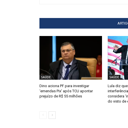
ARTI
SAÚDE
SAÚDE
Dino aciona PF para investigar
Lula diz que
‘emendas Pix’ após TCU apontar
interferênci
prejuízo de R$ 55 milhões
considera ‘
do visto de