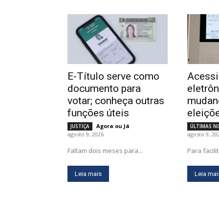
E-Título serve como
Acessi
documento para
eletrô
votar; conheça outras
mudan
funções úteis
eleiçõ
Agora ou Já
-
JUSTIÇA
ÚLTIMAS N
agosto 9, 2026
agosto 9, 20
Faltam dois meses para...
Para facili
Leia mais
Leia mai