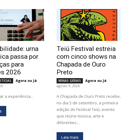
bilidade: urna
Teiú Festival estreia
nica passa por
com cinco shows na
ças para
Chapada de Ouro
es 2026
Preto
Agora ou Já
-
Agora ou Já
-
OTÍCIAS
MINAS GERAIS
26
agosto 9, 2026
tar a experiência...
A Chapada de Ouro Preto recebe,
no dia 5 de setembro, a primeira
edição do Festival Teiú, evento
s
que reúne música, arte e
diferentes...
Leia mais