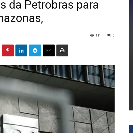
s da Petrobras para
mazonas,
111
0