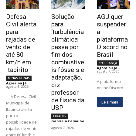
Defesa
Solução
AGU quer
Civil alerta
para
suspender
para
‘turbulência
a
rajadas de
climática’
plataforma
vento de
passa por
Discord no
até 80
fim dos
Brasil
km/h em
combustíve
SEGURANÇA
Agora ou Já
-
Itabirito
is fósseis e
agosto 7, 2026
adaptação,
MINAS GERAIS
A plataforma
Agora ou Já
-
diz
agosto 8, 2026
online Discord...
professor
A Defesa Civil
de física da
Leia mais
Municipal de
USP
Itabirito alerta
para a
CIDADES
Gabriela Carvalho
possibilidade de
-
agosto 7, 2026
rajadas de vento
entre 60 km/h e