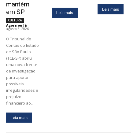
mantém
Leia mais
em SP
Leia mais
CULTURA
Agora ou Já
-
agosto 8, 2026
O Tribunal de
Contas do Estado
de São Paulo
(TCE-SP) abriu
uma nova frente
de investigação
para apurar
possíveis
irregularidades e
prejuízo
financeiro ao...
Leia mais