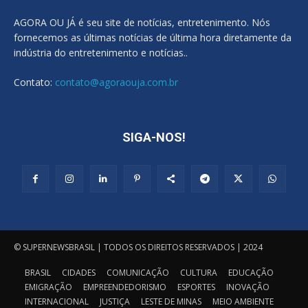
AGORA OU JÁ é seu site de notícias, entretenimento. Nós
fornecemos as últimas notícias de última hora diretamente da
indústria do entretenimento e notícias..
Contato:
contato@agoraouja.com.br
SIGA-NOS!
© SUPERNEWSBRASIL | TODOS OS DIREITOS RESERVADOS | 2024
BRASIL
CIDADES
COMUNICAÇÃO
CULTURA
EDUCAÇÃO
EMIGRAÇÃO
EMPREENDEDORISMO
ESPORTES
INOVAÇÃO
INTERNACIONAL
JUSTIÇA
LESTE DE MINAS
MEIO AMBIENTE