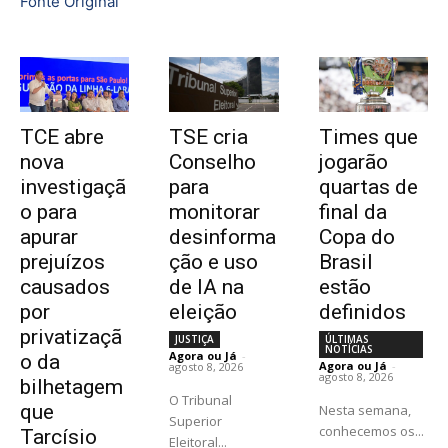
Fonte Original
TCE abre
TSE cria
Times que
nova
Conselho
jogarão
investigaçã
para
quartas de
o para
monitorar
final da
apurar
desinforma
Copa do
prejuízos
ção e uso
Brasil
causados
de IA na
estão
por
eleição
definidos
privatizaçã
JUSTIÇA
ÚLTIMAS
NOTÍCIAS
Agora ou Já
-
o da
Agora ou Já
-
agosto 8, 2026
agosto 8, 2026
bilhetagem
O Tribunal
que
Nesta semana,
Superior
conhecemos os...
Tarcísio
Eleitoral...