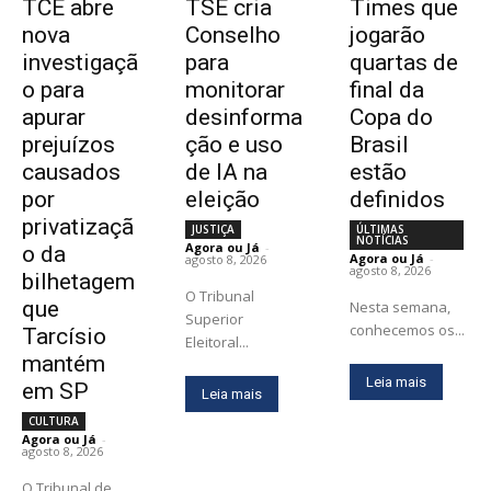
TCE abre
TSE cria
Times que
nova
Conselho
jogarão
investigaçã
para
quartas de
o para
monitorar
final da
apurar
desinforma
Copa do
prejuízos
ção e uso
Brasil
causados
de IA na
estão
por
eleição
definidos
privatizaçã
JUSTIÇA
ÚLTIMAS
NOTÍCIAS
Agora ou Já
-
o da
Agora ou Já
-
agosto 8, 2026
agosto 8, 2026
bilhetagem
O Tribunal
que
Nesta semana,
Superior
conhecemos os...
Tarcísio
Eleitoral...
mantém
Leia mais
em SP
Leia mais
CULTURA
Agora ou Já
-
agosto 8, 2026
O Tribunal de