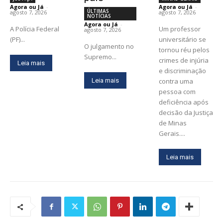
Agora ou Já
-
Agora ou Já
-
ÚLTIMAS
agosto 7, 2026
agosto 7, 2026
NOTÍCIAS
Agora ou Já
-
A Polícia Federal
Um professor
agosto 7, 2026
(PF)...
universitário se
O julgamento no
tornou réu pelos
Supremo...
crimes de injúria
Leia mais
e discriminação
Leia mais
contra uma
pessoa com
deficiência após
decisão da Justiça
de Minas
Gerais....
Leia mais