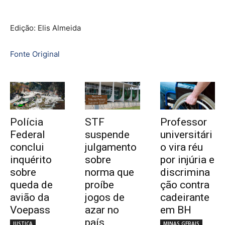
Edição: Elis Almeida
Fonte Original
Polícia
STF
Professor
Federal
suspende
universitári
conclui
julgamento
o vira réu
inquérito
sobre
por injúria e
sobre
norma que
discrimina
queda de
proíbe
ção contra
avião da
jogos de
cadeirante
Voepass
azar no
em BH
país
JUSTIÇA
MINAS GERAIS