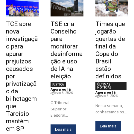
TCE abre
TSE cria
Times que
nova
Conselho
jogarão
investigaçã
para
quartas de
o para
monitorar
final da
apurar
desinforma
Copa do
prejuízos
ção e uso
Brasil
causados
de IA na
estão
por
eleição
definidos
privatizaçã
JUSTIÇA
ÚLTIMAS
NOTÍCIAS
Agora ou Já
-
o da
Agora ou Já
-
agosto 8, 2026
agosto 8, 2026
bilhetagem
O Tribunal
que
Nesta semana,
Superior
conhecemos os...
Tarcísio
Eleitoral...
mantém
Leia mais
em SP
Leia mais