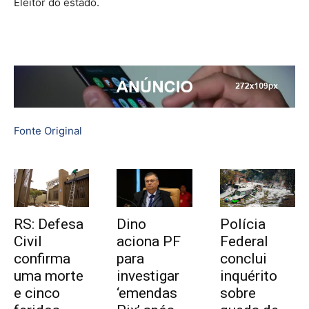
Eleitor do estado.
Fonte Original
RS: Defesa
Dino
Polícia
Civil
aciona PF
Federal
confirma
para
conclui
uma morte
investigar
inquérito
e cinco
‘emendas
sobre