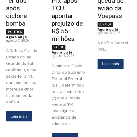
feridos
Pix’ após
queda de
após
TCU
avião da
ciclone
apontar
Voepass
bomba
prejuízo de
JUSTIÇA
Agora ou Já
-
R$ 55
POLITICA
agosto 7, 2026
Agora ou Já
-
milhões
agosto 7, 2026
A Polícia Federal
SAÚDE
(PF)...
A Defesa Civil do
Agora ou Já
-
agosto 7, 2026
Estado do Rio
Grande do Sul
Leia mais
O ministro Flávio
confirmou, nesta
Dino, do Supremo
sexta-feira (7),
Tribunal Federal
que uma pessoa
(STF), determinou
morreu e cinco
nesta sexta-feira
ficaram feridas
(7) que a Polícia
após a...
Federal (PF)
investigue a
Leia mais
existência de
crimes na...