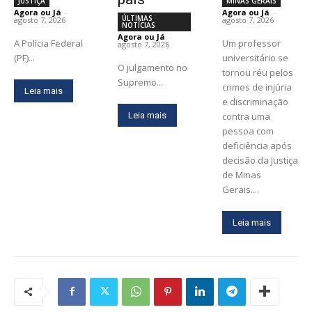
JUSTIÇA
MINAS GERAIS
Agora ou Já
-
Agora ou Já
-
ÚLTIMAS
agosto 7, 2026
agosto 7, 2026
NOTÍCIAS
Agora ou Já
-
A Polícia Federal
Um professor
agosto 7, 2026
(PF)...
universitário se
O julgamento no
tornou réu pelos
Supremo...
crimes de injúria
Leia mais
e discriminação
Leia mais
contra uma
pessoa com
deficiência após
decisão da Justiça
de Minas
Gerais....
Leia mais