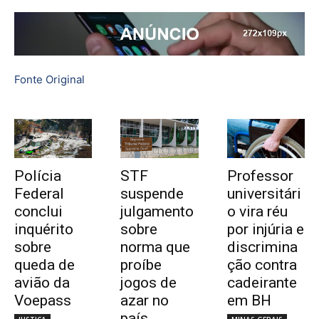
Fonte Original
Polícia
STF
Professor
Federal
suspende
universitári
conclui
julgamento
o vira réu
inquérito
sobre
por injúria e
sobre
norma que
discrimina
queda de
proíbe
ção contra
avião da
jogos de
cadeirante
Voepass
azar no
em BH
país