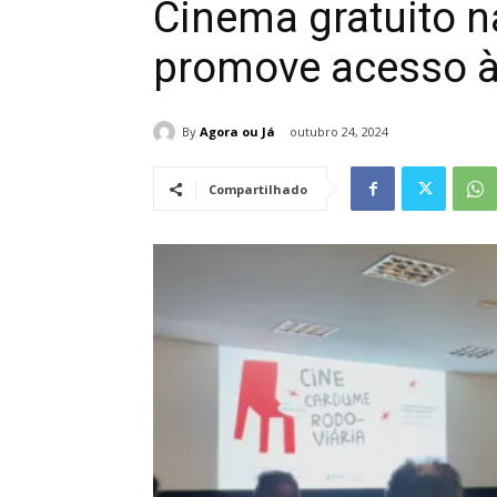
Cinema gratuito n
promove acesso à
By
Agora ou Já
outubro 24, 2024
Compartilhado