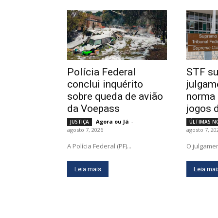
Polícia Federal
STF s
conclui inquérito
julgam
sobre queda de avião
norma 
da Voepass
jogos 
Agora ou Já
-
JUSTIÇA
ÚLTIMAS N
agosto 7, 2026
agosto 7, 20
A Polícia Federal (PF)...
O julgamen
Leia mais
Leia mai