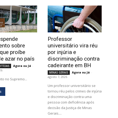
uspende
Professor
ento sobre
universitário vira réu
que proíbe
por injúria e
de azar no país
discriminação contra
cadeirante em BH
Agora ou Já
-
OTÍCIAS
26
Agora ou Já
-
MINAS GERAIS
agosto 7, 2026
to no Supremo...
Um professor universitário se
tornou réu pelos crimes de injúria
s
e discriminação contra uma
pessoa com deficiência após
decisão da Justiça de Minas
Gerais....