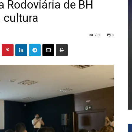
a Rodoviária de BH
 cultura
282
0