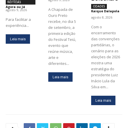
NOTÍCIAS
CIDADES
Agora ou Já
-
A Chapada de
agosto 9, 2026
Kaique Dalapola
-
Ouro Preto
agosto 8, 2026
Para facilitar a
recebe, no dia 5
experiência...
Com o
de setembro, a
encerramento
primeira edição
das convenções
Leia mais
do Festival Teiú,
partidárias, o
evento que
cenário para as
reúne música,
eleições de 2026
arte e
mostra uma
diferentes...
estratégia do
presidente Luiz
Leia mais
Inácio Lula da
Silva em...
Leia mais