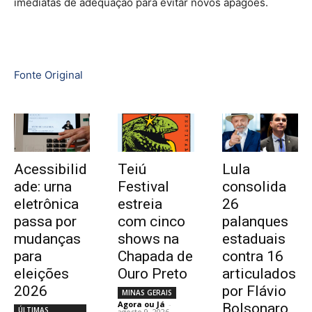
imediatas de adequação para evitar novos apagões.
Fonte Original
Acessibilid
Teiú
Lula
ade: urna
Festival
consolida
eletrônica
estreia
26
passa por
com cinco
palanques
mudanças
shows na
estaduais
para
Chapada de
contra 16
eleições
Ouro Preto
articulados
2026
por Flávio
MINAS GERAIS
Agora ou Já
-
Bolsonaro
ÚLTIMAS
agosto 9, 2026