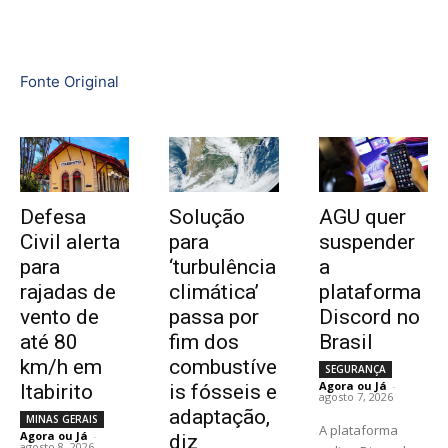
Fonte Original
Defesa
Solução
AGU quer
Civil alerta
para
suspender
para
‘turbulência
a
rajadas de
climática’
plataforma
vento de
passa por
Discord no
até 80
fim dos
Brasil
km/h em
combustíve
SEGURANÇA
Agora ou Já
-
Itabirito
is fósseis e
agosto 7, 2026
adaptação,
MINAS GERAIS
A plataforma
Agora ou Já
-
diz
agosto 8, 2026