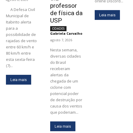
online Discord...
professor
A Defesa Civil
de física da
Leia mais
Municipal de
USP
Itabirito alerta
para a
CIDADES
Gabriela Carvalho
possibilidade de
-
agosto 7, 2026
rajadas de vento
entre 60 km/h e
Nesta semana,
80 km/h entre
diversas cidades
esta sexta-feira
do Brasil
(7)...
receberam
alertas da
Leia mais
chegada de um
ciclone com
potencial poder
de destruição por
causa dos ventos
que poderiam...
Leia mais