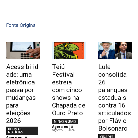
Fonte Original
Acessibilid
Teiú
Lula
ade: urna
Festival
consolida
eletrônica
estreia
26
passa por
com cinco
palanques
mudanças
shows na
estaduais
para
Chapada de
contra 16
eleições
Ouro Preto
articulados
2026
por Flávio
MINAS GERAIS
Agora ou Já
-
Bolsonaro
ÚLTIMAS
agosto 9, 2026
NOTÍCIAS
CIDADES
Agora ou Já
-