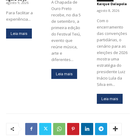
A Chapada de
agosto 9, 2026
Kaique Dalapola
-
Ouro Preto
agosto 8, 2026
Para facilitar a
recebe, no dia 5
experiência...
Com o
de setembro, a
encerramento
primeira edição
das convenções
Leia mais
do Festival Teiú,
partidárias, o
evento que
cenário para as
reúne música,
eleições de 2026
arte e
mostra uma
diferentes...
estratégia do
presidente Luiz
Leia mais
Inácio Lula da
Silva em...
Leia mais