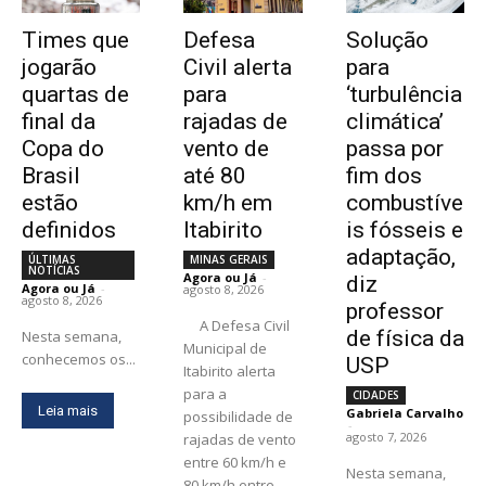
Times que
Defesa
Solução
jogarão
Civil alerta
para
quartas de
para
‘turbulência
final da
rajadas de
climática’
Copa do
vento de
passa por
Brasil
até 80
fim dos
estão
km/h em
combustíve
definidos
Itabirito
is fósseis e
adaptação,
ÚLTIMAS
MINAS GERAIS
NOTÍCIAS
Agora ou Já
-
diz
Agora ou Já
-
agosto 8, 2026
agosto 8, 2026
professor
A Defesa Civil
de física da
Nesta semana,
Municipal de
conhecemos os...
USP
Itabirito alerta
para a
CIDADES
Leia mais
Gabriela Carvalho
possibilidade de
-
agosto 7, 2026
rajadas de vento
entre 60 km/h e
Nesta semana,
80 km/h entre