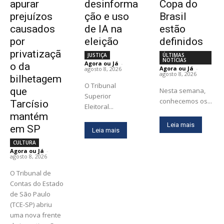
apurar
desinforma
Copa do
prejuízos
ção e uso
Brasil
causados
de IA na
estão
por
eleição
definidos
privatizaçã
JUSTIÇA
ÚLTIMAS
NOTÍCIAS
Agora ou Já
-
o da
Agora ou Já
-
agosto 8, 2026
agosto 8, 2026
bilhetagem
O Tribunal
que
Nesta semana,
Superior
conhecemos os...
Tarcísio
Eleitoral...
mantém
Leia mais
em SP
Leia mais
CULTURA
Agora ou Já
-
agosto 8, 2026
O Tribunal de
Contas do Estado
de São Paulo
(TCE-SP) abriu
uma nova frente