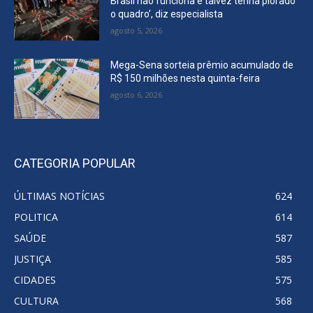
Brasil não funciona e talvez tenha piorado
o quadro’, diz especialista
agosto 5, 2026
Mega-Sena sorteia prêmio acumulado de
R$ 150 milhões nesta quinta-feira
agosto 6, 2026
CATEGORIA POPULAR
ÚLTIMAS NOTÍCIAS
624
POLITICA
614
SAÚDE
587
JUSTIÇA
585
CIDADES
575
CULTURA
568