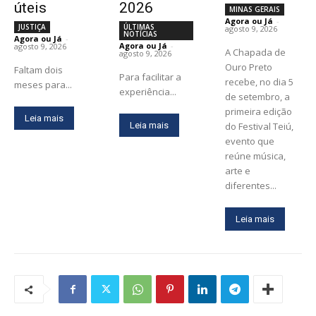
úteis
2026
MINAS GERAIS
Agora ou Já
-
JUSTIÇA
ÚLTIMAS
agosto 9, 2026
NOTÍCIAS
Agora ou Já
-
Agora ou Já
-
agosto 9, 2026
A Chapada de
agosto 9, 2026
Ouro Preto
Faltam dois
Para facilitar a
recebe, no dia 5
meses para...
experiência...
de setembro, a
primeira edição
Leia mais
Leia mais
do Festival Teiú,
evento que
reúne música,
arte e
diferentes...
Leia mais